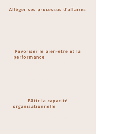
Alléger ses processus d’affaires
afin d’en réduire les coûts et
augmenter l’agilité
organisationnelle
Favoriser le bien-être et la
performance
de vos équipes
par la mise en place d’un
environnement mobilisant et
d’une culture prônant la santé
organisationnelle
Bâtir la capacité
organisationnelle
à naviguer
aisément dans cet
environnement en constante
mouvance