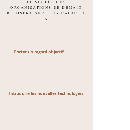
LE SUCCÈS DES
ORGANISATIONS DE DEMAIN
REPOSERA SUR LEUR CAPACITÉ
À
...
Porter un regard objectif
sur son
organisation et sa performance
Introduire les nouvelles technologies
afin de maximiser le potentiel de sa
chaine de valeur et promouvoir le
travail à valeur ajoutée de ses équipes